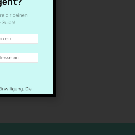
geht?
re dir deinen
-Guide!
Einwilligung. Die
e ich zur Kenntnis
HEPLAN!
ich dir einen
nleistung für den