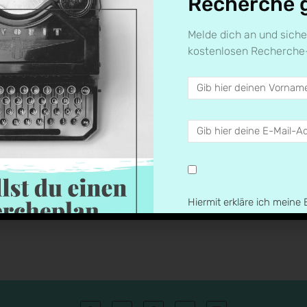
Recherche 
Melde dich an und siche
kostenlosen Recherche
Hiermit erkläre ich meine 
Datenschutzerklärung hab
genommen.
ZUM RECHERC
Mit dieser Anmeldung sende 
Recherchelplan zu. Als Gege