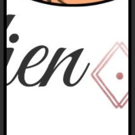
ist Redaktionsassistentin, studiert
Publizistik und hält hier vieles mit ihrem
Organisationstalent und ihrer Kreativität
am Laufen halten. In der Kategorie
#generationjourno bloggt Natalia Anders
über Alltagshürden, (Miss)-Erfolge und
Erfahrungen als angehende*r
Journalist*in.