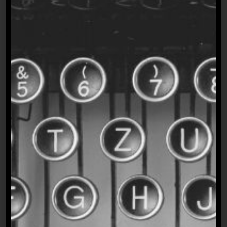
Journalist*innen
und Medienfrauen
🖋️
Mein Motto für die Medienbranche
lautet: „Empowered journalists
empower journalists.“ Und das lebe ich.
Mit der Idee, angehenden und jungen
Journalist*innen Tipps, Tricks und
Einblicke in die Medienbranche zu
geben und als ihr Guide durch den
Mediendschungel zu wirken, konnte ich