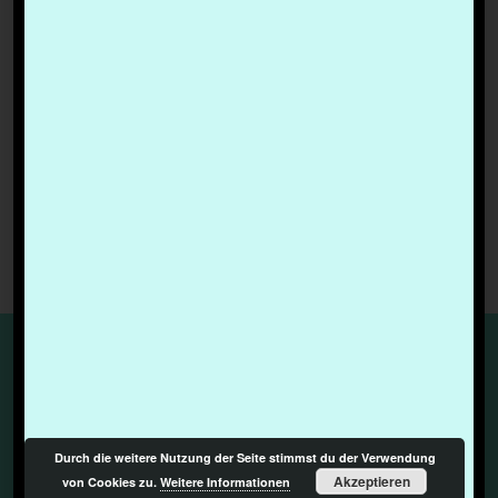
IMPRESSUM & DATENSCHUTZERKLÄRUNG
Durch die weitere Nutzung der Seite stimmst du der Verwendung
Akzeptieren
von Cookies zu.
Weitere Informationen
© 2026
medien.geil
| Designed by:
Theme Freesia
|