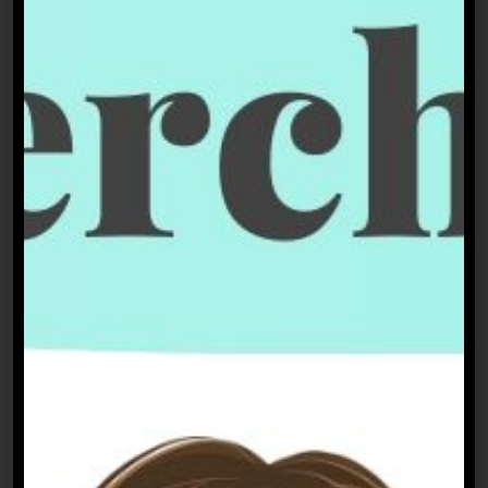
medien.geil – mein Herzensprojekt😎💪
Doch ich hatte am Anfang ehrlich keinen
Plan, wo ich anfangen soll. Die
Medienbranche erschien mir komplett
undurchsichtig: Muss man wen kennen, um
einen Job zu ergattern? Gibt es genau
Schritte, die man befolgen muss? Und diese
Edelfedern da oben, die die ganzen Preise
absahnen – Was ist eigentlich deren
Geheimnis?? Vielleicht stehst auch du