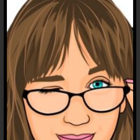
gerade vor genau demselben Berg wie ich
damals und weißt einfach nicht mehr
weiter.
Von der Kaffeekocherin zur Medienchefin
Ich habe so ziemlich alles durchgemacht:
Tageszeitung, Magazin, Praktika, Führung –
im Prinzip von der Kaffeekocherin zur
Medienchefin. Von außen hatte ich
eine Erfolgsstory aus dem Bilderbuch.
Doch innerlich plagten mich Selbstzweifel