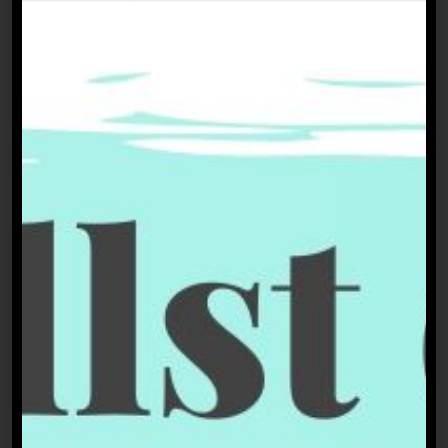
Monaten gleich zwei Coverstorys – der
perfekte Start! Was soll da noch
schiefgehen? Es sollte sich herausstellen:
einiges.
Inzwischen war ich Kulturressortleiterin
bei Das Biber, dort auch Chefin vom
Dienst, leitete das Umstyling-Ressort in der
Maxima und habe bei Wienerin, Die Presse,
Wiener Zeitung und Broadly publiziert.
Und seit 2017 bin ich CEO, Boss Bitch of