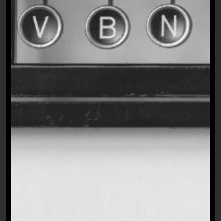
auch mich bestärken: Ich habe meinen
Platz in den Medien eingenommen und
tue jeden Tag, was ich liebe. Und das
kannst du auch. Ich helfe dir dabei.
Es lohnt sich nämlich immer, auf sich
selbst zu setzen ❤️
2013 bin ich in die Medienwelt regelrecht
hineingerutscht. Ich hatte mein erstes
Praktikum und in diesem nach zwei