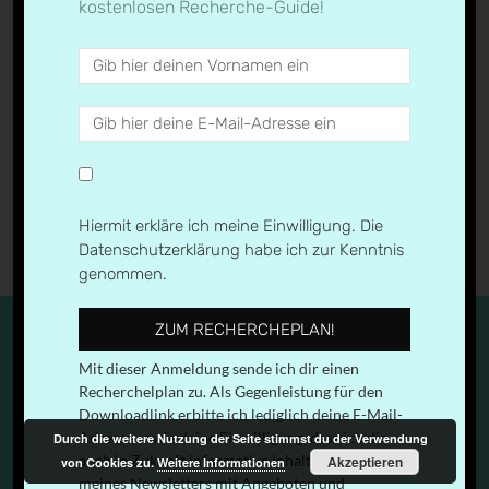
kostenlosen Recherche-Guide!
← Previous
Next →
Hiermit erkläre ich meine Einwilligung. Die
Datenschutzerklärung habe ich zur Kenntnis
genommen.
ZUM RECHERCHEPLAN!
Mit dieser Anmeldung sende ich dir einen
Recherchelplan zu. Als Gegenleistung für den
IMPRESSUM & DATENSCHUTZERKLÄRUNG
Downloadlink erbitte ich lediglich deine E-Mail-
Adresse sowie deine Einwilligung, dass ich dir
Durch die weitere Nutzung der Seite stimmst du der Verwendung
auch in Zukunft informative Inhalte in Form
Akzeptieren
von Cookies zu.
Weitere Informationen
© 2026
medien.geil
| Designed by:
Theme Freesia
|
meines Newsletters mit Angeboten und
Powered by:
WordPress