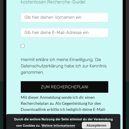
kostenlosen Recherche-Guide!
Blogbeitrag solveig haas ff
← Previous
Hiermit erkläre ich meine Einwilligung. Die
Datenschutzerklärung habe ich zur Kenntnis
genommen.
ZUM RECHERCHEPLAN!
Mit dieser Anmeldung sende ich dir einen
Recherchelplan zu. Als Gegenleistung für den
Downloadlink erbitte ich lediglich deine E-Mail-
IMPRESSUM & DATENSCHUTZERKLÄRUNG
Adresse sowie deine Einwilligung, dass ich dir
Durch die weitere Nutzung der Seite stimmst du der Verwendung
auch in Zukunft informative Inhalte in Form
Akzeptieren
von Cookies zu.
Weitere Informationen
© 2026
medien.geil
| Designed by:
Theme Freesia
|
meines Newsletters mit Angeboten und