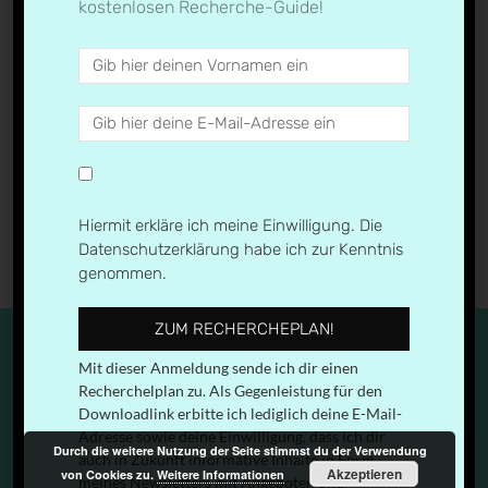
kostenlosen Recherche-Guide!
Fehler in den Medien
← Previous
Next →
Hiermit erkläre ich meine Einwilligung. Die
Datenschutzerklärung habe ich zur Kenntnis
genommen.
ZUM RECHERCHEPLAN!
Mit dieser Anmeldung sende ich dir einen
Recherchelplan zu. Als Gegenleistung für den
Downloadlink erbitte ich lediglich deine E-Mail-
IMPRESSUM & DATENSCHUTZERKLÄRUNG
Adresse sowie deine Einwilligung, dass ich dir
Durch die weitere Nutzung der Seite stimmst du der Verwendung
auch in Zukunft informative Inhalte in Form
Akzeptieren
von Cookies zu.
Weitere Informationen
© 2026
medien.geil
| Designed by:
Theme Freesia
|
meines Newsletters mit Angeboten und