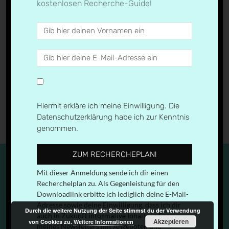
kostenlosen Recherche-Guide!
Next →
Hiermit erkläre ich meine Einwilligung. Die
Datenschutzerklärung habe ich zur Kenntnis
genommen.
ZUM RECHERCHEPLAN!
Mit dieser Anmeldung sende ich dir einen
Recherchelplan zu. Als Gegenleistung für den
Downloadlink erbitte ich lediglich deine E-Mail-
IMPRESSUM & DATENSCHUTZERKLÄRUNG
Adresse sowie deine Einwilligung, dass ich dir
Durch die weitere Nutzung der Seite stimmst du der Verwendung
auch in Zukunft informative Inhalte in Form
Akzeptieren
von Cookies zu.
Weitere Informationen
© 2026
medien.geil
| Designed by:
Theme Freesia
|
meines Newsletters mit Angeboten und